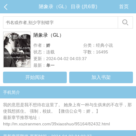
陋象录（GL） 目录 (共6章)
首页
陋象录（GL）
作者：
娇
分类：经典小说
状态：连载
字数：16495
更新：2024-04-02 04:03:37
最新：
单一
开始阅读
加入书架
手机简介
我的意思是我不想待在这里了。 她身上有一种与生俱来的不在乎，那
使我想抓住。 强制，校妓。 【微信公众号：娇 。】
最新章节推荐地址：
http://m.xsziranmen.com/39xiaoshuo/95164/82432.html