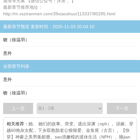
虐渣等元素 【微信公众号：沐景 。】
最新章节推荐地址：
http://m.xsziranmen.com/39xiaoshuo/113337/80285.html
最新章节预览 更新时间：2025-11-03 20:04:10
吻（徐温羽）
意外
全部章节列表
意外
吻（徐温羽）
上一页
下一页
相关推荐：
她、 她们的故事
、
突变
、
逃出深渊（nph）
、
误嫁
、
穿
越60炮灰女配，下乡双胞胎老公狠狠爱
、
金鱼尾（古言）
、
【快
穿】神豪之美男集邮册
、
sao浪嫩模的退休生活（NPH）
、
睡jian