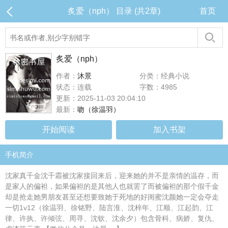
炙爱（nph） 目录 (共2章)
首页
炙爱（nph）
作者：
沐景
分类：经典小说
状态：连载
字数：4985
更新：2025-11-03 20:04:10
最新：
吻（徐温羽）
开始阅读
加入书架
手机简介
沈家真千金沈千霜被沈家接回来后，迎来她的并不是亲情的温存，而
是家人的偏袒，如果偏袒的是其他人也就罢了而被偏袒的那个假千金
却是抢走她男朋友甚至还想要致她于死地的好闺蜜沈颜她一定会夺走
一切1v12（徐温羽、徐铭野、陆言淮、沈梓年、江顺、江起韵、江
律、许执、许倾弦、周寻、沈钦、沈余夕）包含骨科、病娇、复仇、