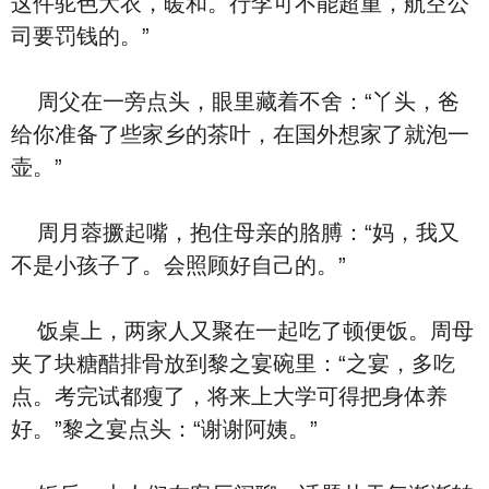
这件驼色大衣，暖和。行李可不能超重，航空公
司要罚钱的。”
周父在一旁点头，眼里藏着不舍：“丫头，爸
给你准备了些家乡的茶叶，在国外想家了就泡一
壶。”
周月蓉撅起嘴，抱住母亲的胳膊：“妈，我又
不是小孩子了。会照顾好自己的。”
饭桌上，两家人又聚在一起吃了顿便饭。周母
夹了块糖醋排骨放到黎之宴碗里：“之宴，多吃
点。考完试都瘦了，将来上大学可得把身体养
好。”黎之宴点头：“谢谢阿姨。”