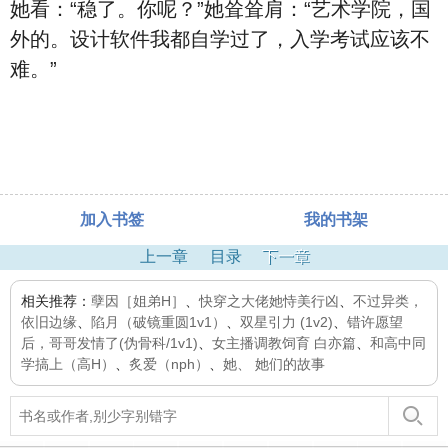
她看：“稳了。你呢？”她耸耸肩：“艺术学院，国
外的。设计软件我都自学过了，入学考试应该不
难。”
加入书签
我的书架
上一章
目录
下一章
相关推荐：
孽因［姐弟H］
、
快穿之大佬她恃美行凶
、
不过异类，
依旧边缘
、
陷月（破镜重圆1v1）
、
双星引力 (1v2)
、
错许愿望
后，哥哥发情了(伪骨科/1v1)
、
女主播调教饲育 白亦篇
、
和高中同
学搞上（高H）
、
炙爱（nph）
、
她、 她们的故事