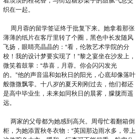
着淡淡的桂花香，与街边糖炒栗子的甜腻气息交
织在一起。
周月蓉的留学签证终于批复下来。她拿着那张
薄薄的纸片在客厅里转了个圈，黑色中长发随风
飞扬，眼睛亮晶晶的：“看，伦敦艺术学院的分
校！我的设计梦要实现了！”黎之宴坐在沙发上，
微笑着鼓掌：“恭喜，月蓉。你会闪闪发光
的。”他的声音温和如秋日的阳光，心底却像落叶
般微微飘零。十八岁的夏天刚刚过去，他们都还
是高中毕业生，未来如同秋日的晨雾，朦胧而遥
远。
两家的父母都为她感到高兴。周母忙着翻箱倒
柜，为她添置秋冬衣物：“英国那边雨水多，带上