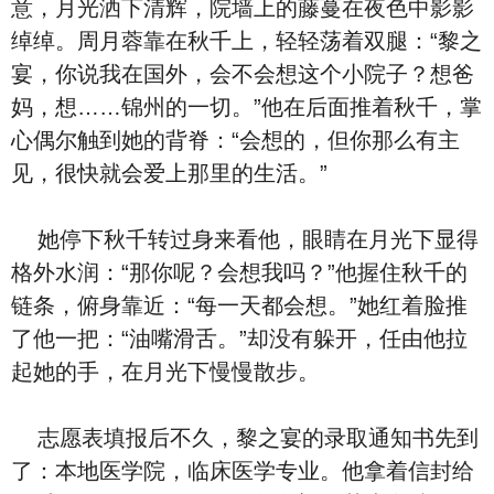
意，月光洒下清辉，院墙上的藤蔓在夜色中影影
绰绰。周月蓉靠在秋千上，轻轻荡着双腿：“黎之
宴，你说我在国外，会不会想这个小院子？想爸
妈，想……锦州的一切。”他在后面推着秋千，掌
心偶尔触到她的背脊：“会想的，但你那么有主
见，很快就会爱上那里的生活。”
她停下秋千转过身来看他，眼睛在月光下显得
格外水润：“那你呢？会想我吗？”他握住秋千的
链条，俯身靠近：“每一天都会想。”她红着脸推
了他一把：“油嘴滑舌。”却没有躲开，任由他拉
起她的手，在月光下慢慢散步。
志愿表填报后不久，黎之宴的录取通知书先到
了：本地医学院，临床医学专业。他拿着信封给