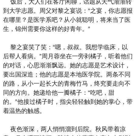
饭后，大人们在客厅闲聊，话题从天气渐渐转
到大学志愿。周父对黎之宴说：“之宴，你志愿报
在哪里？是医学系吧？从小就聪明，将来当了医
生，锦州需要你这样的好青年。”
黎之宴笑了笑：“嗯，叔叔。我想学临床，以
后帮人看病。”周月蓉坐在一旁剥橘子，听着他们
的对话，心思渐渐飘远。她的志愿是艺术设计，
要出国深造；他的志愿是本地医学院。两条不同
的路，从小一起长大的青梅竹马，终究要走向不
同的方向。她递给他一瓣橘子：“吃吧，甜
的。”他接过橘子时，指尖轻轻触到她的掌心，带
着温热的触感。
夜色渐深，两人悄悄溜到后院。秋风带着凉