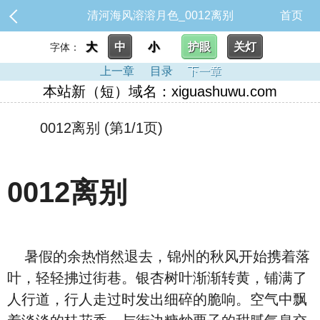
清河海风溶溶月色_0012离别
首页
大
中
小
护眼
关灯
字体：
上一章
目录
下一章
本站新（短）域名：xiguashuwu.com
0012离别 (第1/1页)
0012离别
暑假的余热悄然退去，锦州的秋风开始携着落
叶，轻轻拂过街巷。银杏树叶渐渐转黄，铺满了
人行道，行人走过时发出细碎的脆响。空气中飘