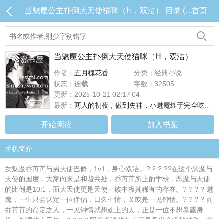
当魅魔公主扑倒大天使猫咪（H，双洁） 目录 (共20章)
首页
当魅魔公主扑倒大天使猫咪（H，双洁）
作者：
五月槐花香
分类：经典小说
状态：连载
字数：32505
更新：2025-10-21 02:17:04
最新：
两人的初夜，做到失神，小魅魔终于完全吃掉大天使了（H）
开始阅读
加入书架
手机简介
女魅魔乔苒苒与男天使巴脩，1v1，身心双洁。? ? ? ??在这个恶魔与
天使的国度，大家向来是和谐共处，乔苒苒所上的学校，恶魔与天使
的比例是10:1，而大天使更是天使一族中极其稀有的存在。? ? ? ? 魅
魔，一生只会认定一位伴侣，日久生情，又或是一见钟情。? ? ? ? 而
乔苒苒的命定之人，一见钟情就想硬上的人，正是一位不想暴露身