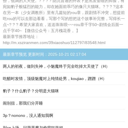
份，低调的大天使。? ? ? ? 阴沉普通的外表下是黑发金瞳的帅脸，有
宛如豹子般猛烈的能力，却在她面前乖巧的像只大猫咪。? ? ? ?这本
在另一本（少女调教所）里有几篇短的rou章，跟剧情不冲突，想提前
吃rou的可以去那边看看，写那个写的想把这个故事补完整，写得长一
点~? ? ? 希望大家喜欢，送送珠珠呗~~~rou章千字50~剧情会后面一
点千字40~ 【微信公众号：五月槐花香 。】
最新章节推荐地址：
http://m.xsziranmen.com/39xiaoshuo/112797/83548.html
最新章节预览 更新时间：2025-10-21 02:17:04
两人的初夜，做到失神，小魅魔终于完全吃掉大天使了（H）
吃醋时发情，顶级魅魔对上纯情处男，koujiao，蹭蹭（H）
豹子？什么豹子？分明是大猫咪
闹别扭，那我们分开睡
3p？nonono，没人通知我啊
副cp上场，问题恶魔与偷窥狂学姐