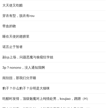
大天使又吃醋
穿衣有型，脱衣有rou
带血的吻
睡在天使的翅膀里
谣言止于智者
副cp上场，问题恶魔与偷窥狂学姐
3p？nonono，没人通知我啊
闹别扭，那我们分开睡
豹子？什么豹子？分明是大猫咪
吃醋时发情，顶级魅魔对上纯情处男，koujiao，蹭蹭（H）