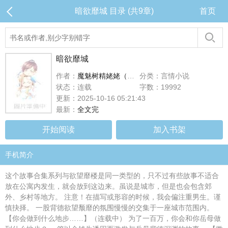
暗欲靡城 目录 (共9章)
首页
暗欲靡城
作者：
魔魅树精姥姥（缘更）
分类：言情小说
状态：连载
字数：19992
更新：2025-10-16 05:21:43
最新：
全文完
开始阅读
加入书架
手机简介
这个故事合集系列与欲望靡楼是同一类型的，只不过有些故事不适合
放在公寓内发生，就会放到这边来。虽说是城市，但是也会包含郊
外、乡村等地方。 注意！在描写或形容的时候，我会偏注重男生。谨
慎抉择。 一股背德欲望颓靡的氛围慢慢的交集于一座城市范围内。
【你会做到什么地步……】（连载中） 为了一百万，你会和你岳母做