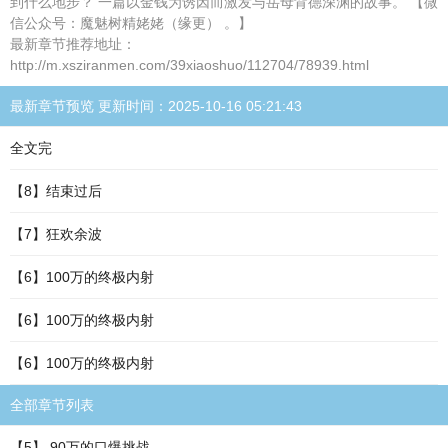
到什么地步？ 一篇以金钱为诱因而激发与岳母背德深渊的故事。 【微
信公众号：魔魅树精姥姥（缘更） 。】
最新章节推荐地址：
http://m.xsziranmen.com/39xiaoshuo/112704/78939.html
最新章节预览 更新时间：2025-10-16 05:21:43
全文完
【8】结束过后
【7】狂欢余波
【6】100万的终极内射
【6】100万的终极内射
【6】100万的终极内射
全部章节列表
【5】 90万的口爆挑战