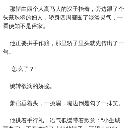
那轿由四个人高马大的汉子抬着，旁边跟了个
头戴珠翠的妇人，轿身四周都围了淡淡灵气，一
看便知不是俗家。
他正要拱手作赔，那里轿子里头就先传出了一
句。
“怎么了？”
婉转欲滴的娇脆。
萧宿垂着头，一挑眉，嘴边倒是勾了一抹笑。
他拱着手行礼，语气低缓带着歉意：“小生城