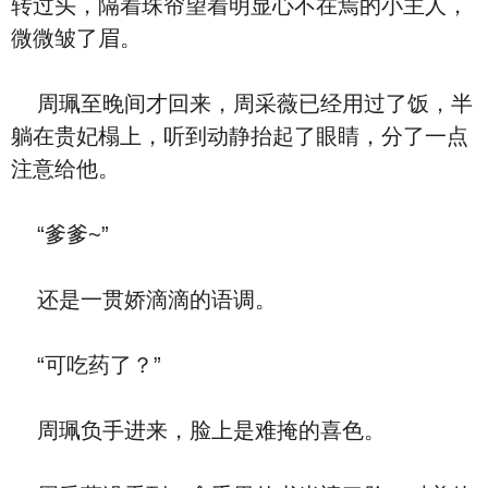
转过头，隔着珠帘望着明显心不在焉的小主人，
微微皱了眉。
周珮至晚间才回来，周采薇已经用过了饭，半
躺在贵妃榻上，听到动静抬起了眼睛，分了一点
注意给他。
“爹爹~”
还是一贯娇滴滴的语调。
“可吃药了？”
周珮负手进来，脸上是难掩的喜色。