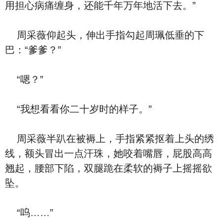
用担心病痛缠身，还能千年万年地活下去。”
周采薇仰起头，伸出手指勾起周珮低垂的下
巴：“爹爹？”
“嗯？”
“我想看看你二十岁时的样子。”
周采薇半趴在被褥上，手指紧紧抠着上头的绣
线，额头冒出一点汗珠，她咬着嘴唇，屁股高高
翘起，腰部下陷，双腿跪在柔软的褥子上摇摇欲
坠。
“呜……”