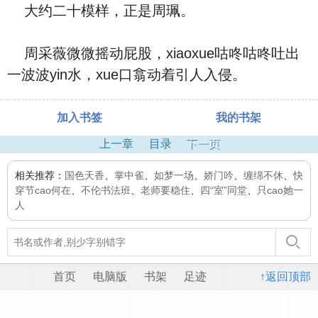
大约二十模样，正是周珮。
周采薇微微摇动屁股，xiaoxue咕咚咕咚吐出
一波波yin水，xue口翕动着引人入侵。
加入书签
我的书架
上一章
目录
下一页
相关推荐：
国色天香
、
掌中雀
、
如梦一场
、
娇门吟
、
缠绵不休
、
快
穿节cao何在
、
不伦书法班
、
老师要稳住
、
四“室”同堂
、
只cao她一
人
首页
电脑版
书架
足迹
↑返回顶部