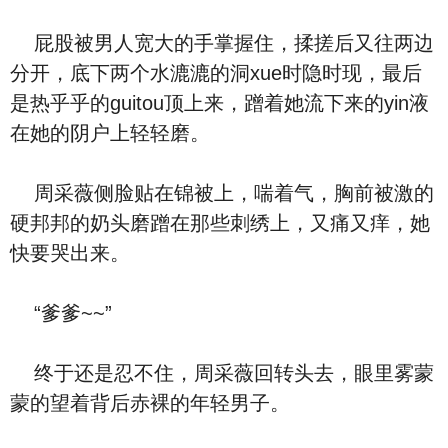
屁股被男人宽大的手掌握住，揉搓后又往两边
分开，底下两个水漉漉的洞xue时隐时现，最后
是热乎乎的guitou顶上来，蹭着她流下来的yin液
在她的阴户上轻轻磨。
周采薇侧脸贴在锦被上，喘着气，胸前被激的
硬邦邦的奶头磨蹭在那些刺绣上，又痛又痒，她
快要哭出来。
“爹爹~~”
终于还是忍不住，周采薇回转头去，眼里雾蒙
蒙的望着背后赤裸的年轻男子。