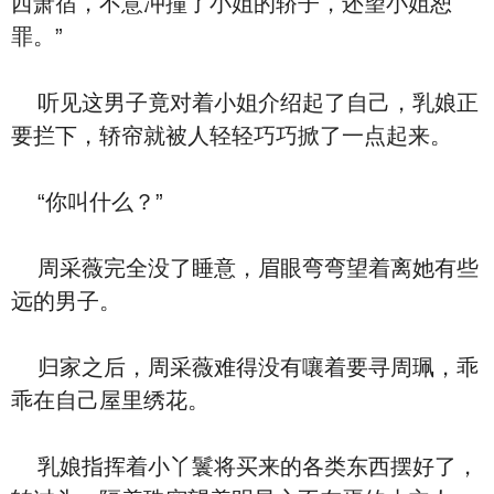
西萧宿，不意冲撞了小姐的轿子，还望小姐恕
罪。”
听见这男子竟对着小姐介绍起了自己，乳娘正
要拦下，轿帘就被人轻轻巧巧掀了一点起来。
“你叫什么？”
周采薇完全没了睡意，眉眼弯弯望着离她有些
远的男子。
归家之后，周采薇难得没有嚷着要寻周珮，乖
乖在自己屋里绣花。
乳娘指挥着小丫鬟将买来的各类东西摆好了，