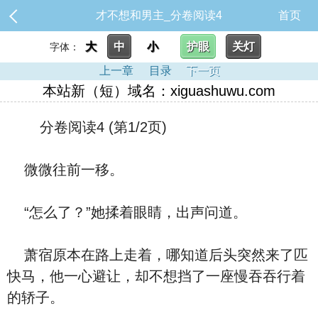
才不想和男主_分卷阅读4
首页
大
中
小
护眼
关灯
字体：
上一章
目录
下一页
本站新（短）域名：xiguashuwu.com
分卷阅读4 (第1/2页)
微微往前一移。
“怎么了？”她揉着眼睛，出声问道。
萧宿原本在路上走着，哪知道后头突然来了匹
快马，他一心避让，却不想挡了一座慢吞吞行着
的轿子。