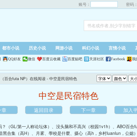
账号：
密码
都市小说
历史小说
网游小说
科幻小说
言情小说
网
QQ好友
微信
百度云收藏
百度贴吧
天涯社区
Facebook
我
百合futa NP）在线阅读
- 中空是民宿特色
中空是民宿特色
一章
返回目录
下一章
加入
？（GL/第一人称论坛体）
、
没头脑和不高兴（校园1v1h）
、
ABO百合f
暗黑合集（高H）
、
月雾
、
學校是什麼
、
摄心（高h，乡村luanlun，公媳