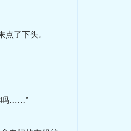
过来点了下头。
吗……”