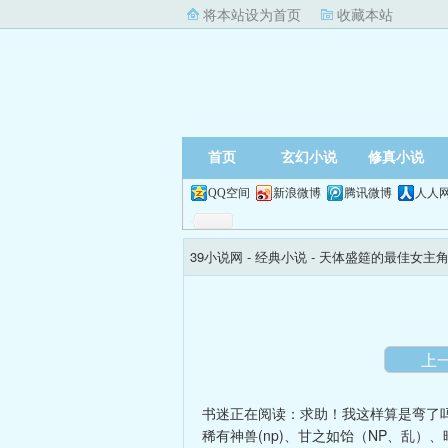
将本站设为首页
收藏本站
首页
玄幻小说
修真小说
QQ空间
新浪微博
腾讯微博
人人
39小说网
- 经典小说 -
天体盛筵的最佳女主角（
上
书迷正在阅读：
求助！我这样算是弯了吗
稀有神兽(np)
、
甘之如饴（NP、乱）
、