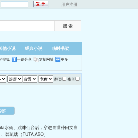
：
用户注册
其他小说
经典小说
临时书架
的搜狐
一键分享
复制网址
更多
翻页
夜间
书签
uta水仙
、
跳诛仙台后，穿进兽世种田文当
）
、
碧琉璃（FUTA,ABO）