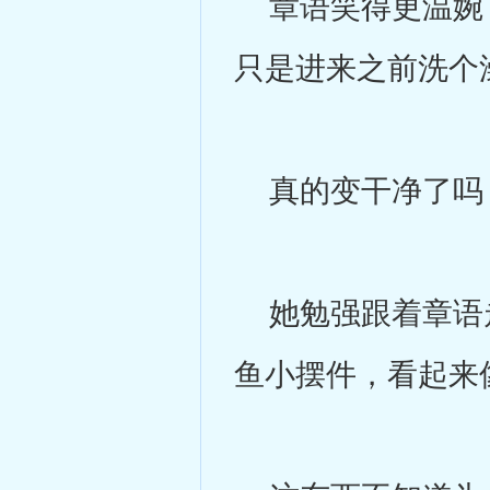
章语笑得更温婉了
只是进来之前洗个
真的变干净了吗
她勉强跟着章语走
鱼小摆件，看起来