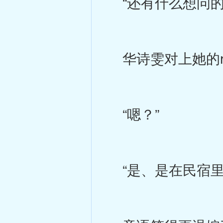
“还有什么想问的
华诗雯对上她的r
“嗯？”
“是、是在民宿里