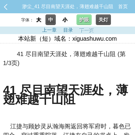
渺尘_41 尽目南望天涯处，薄翅难越千山阻
首页
大
中
小
护眼
关灯
字体：
上一章
目录
下一页
本站新（短）域名：xiguashuwu.com
41 尽目南望天涯处，薄翅难越千山阻 (第
1/3页)
41 尽目南望天涯处，薄
翅难越千山阻
江捷与顾妙灵从瀚海阁返回将军府时，暮色已