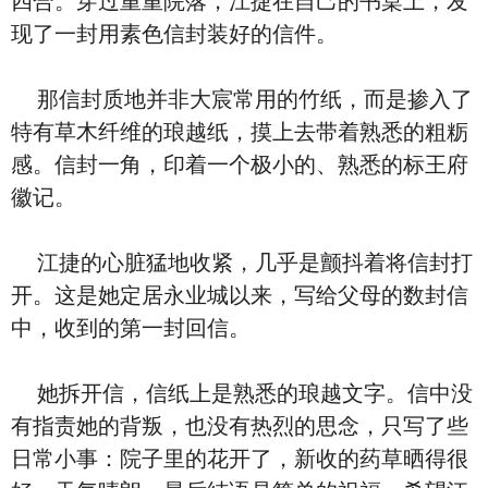
四合。穿过重重院落，江捷在自己的书桌上，发
现了一封用素色信封装好的信件。
那信封质地并非大宸常用的竹纸，而是掺入了
特有草木纤维的琅越纸，摸上去带着熟悉的粗粝
感。信封一角，印着一个极小的、熟悉的标王府
徽记。
江捷的心脏猛地收紧，几乎是颤抖着将信封打
开。这是她定居永业城以来，写给父母的数封信
中，收到的第一封回信。
她拆开信，信纸上是熟悉的琅越文字。信中没
有指责她的背叛，也没有热烈的思念，只写了些
日常小事：院子里的花开了，新收的药草晒得很