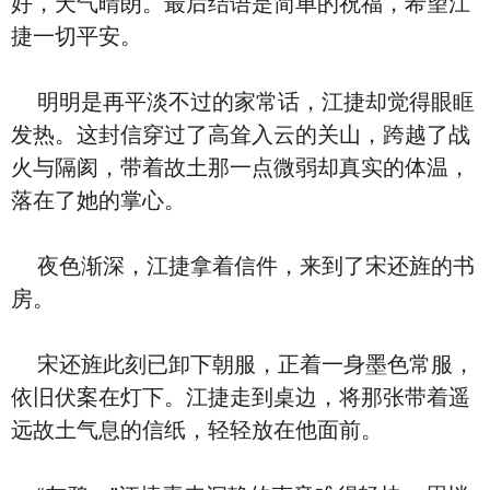
好，天气晴朗。最后结语是简单的祝福，希望江
捷一切平安。
明明是再平淡不过的家常话，江捷却觉得眼眶
发热。这封信穿过了高耸入云的关山，跨越了战
火与隔阂，带着故土那一点微弱却真实的体温，
落在了她的掌心。
夜色渐深，江捷拿着信件，来到了宋还旌的书
房。
宋还旌此刻已卸下朝服，正着一身墨色常服，
依旧伏案在灯下。江捷走到桌边，将那张带着遥
远故土气息的信纸，轻轻放在他面前。