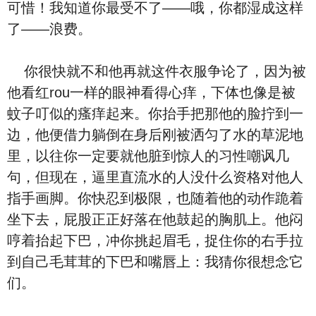
可惜！我知道你最受不了——哦，你都湿成这样
了——浪费。
你很快就不和他再就这件衣服争论了，因为被
他看红rou一样的眼神看得心痒，下体也像是被
蚊子叮似的瘙痒起来。你抬手把那他的脸拧到一
边，他便借力躺倒在身后刚被洒匀了水的草泥地
里，以往你一定要就他脏到惊人的习性嘲讽几
句，但现在，逼里直流水的人没什么资格对他人
指手画脚。你快忍到极限，也随着他的动作跪着
坐下去，屁股正正好落在他鼓起的胸肌上。他闷
哼着抬起下巴，冲你挑起眉毛，捉住你的右手拉
到自己毛茸茸的下巴和嘴唇上：我猜你很想念它
们。