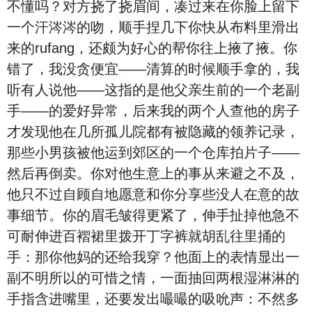
不懂吗？对方挠了挠眉间，凑过来在你脸上留下
一个汗涔涔的吻，顺手捏几下你快从布料里滑出
来的rufang，还颇为好心的帮你往上掖了掖。你
错了，我没贪便宜——清算的时候顺手拿的，我
听有人说他——这指的是他父亲生前的一个老副
手——的爱好异常，后来我的两个人查他的房子
才发现他在几所孤儿院都有被隐藏的领养记录，
那些小男孩被他运到郊区的一个仓库拍片子——
然后再倒卖。你对他生意上的事从来避之不及，
他只不过自顾自地愿意和你分享些没人在意的故
事细节。你的眉毛皱得更紧了，伸手扯掉他急不
可耐伸进百褶裙里拨开丁字裤就胡乱往里捅的
手：那你他妈的还给我穿？他面上的表情显出一
副不明所以的可惜之情，一面抽回两根湿淋淋的
手指含进嘴里，还要发出嘬嘬的吸吮声：不然多