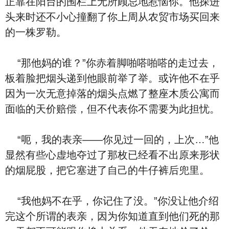
正靠在阳台的围栏上无所顾忌地惹恼你。他探进
头来时还不小心撞翻了你上周从农贸市场买回来
的一株罗勒。
“那他妈的谁？”你赤着脚啪嗒啪嗒的走过去，
板着脸把烟头递到他眼前举了举。或许他不在乎
因为一次无意掉落的烟头点燃了整座木质公寓而
面临的天价赔偿，但不代表你不需要为此担忧。
“呃，我的表亲——你见过一回的，上次…”他
显然有些心虚地夺过了那枚已经看不出原来形状
的烟屁股，把它塞进了自己的牛仔裤后兜里。
“我他妈不在乎，你记住了没。”你没让他介绍
完这个所谓的表亲，因为你知道直到他们死的那