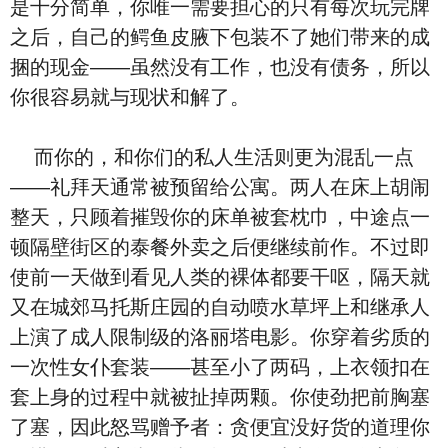
是十分简单，你唯一需要担心的只有每次玩完牌
之后，自己的鳄鱼皮腋下包装不了她们带来的成
捆的现金——虽然没有工作，也没有债务，所以
你很容易就与现状和解了。
而你的，和你们的私人生活则更为混乱一点
——礼拜天通常被预留给公寓。两人在床上胡闹
整天，只顾着摧毁你的床单被套枕巾，中途点一
顿隔壁街区的泰餐外卖之后便继续前作。不过即
使前一天做到看见人类的裸体都要干呕，隔天就
又在城郊马托斯庄园的自动喷水草坪上和继承人
上演了成人限制级的洛丽塔电影。你穿着劣质的
一次性女仆套装——甚至小了两码，上衣领扣在
套上身的过程中就被扯掉两颗。你使劲把前胸塞
了塞，因此怒骂赠予者：贪便宜没好货的道理你