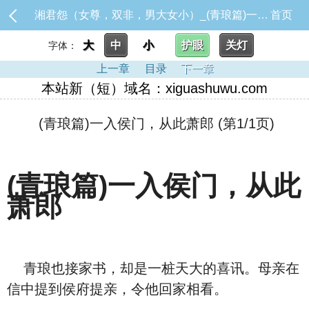
湘君怨（女尊，双非，男大女小）_(青琅篇)一入侯门，从此萧郎
首页
大
中
小
护眼
关灯
字体：
上一章
目录
下一章
本站新（短）域名：xiguashuwu.com
(青琅篇)一入侯门，从此萧郎 (第1/1页)
(青琅篇)一入侯门，从此
萧郎
青琅也接家书，却是一桩天大的喜讯。母亲在
信中提到侯府提亲，令他回家相看。