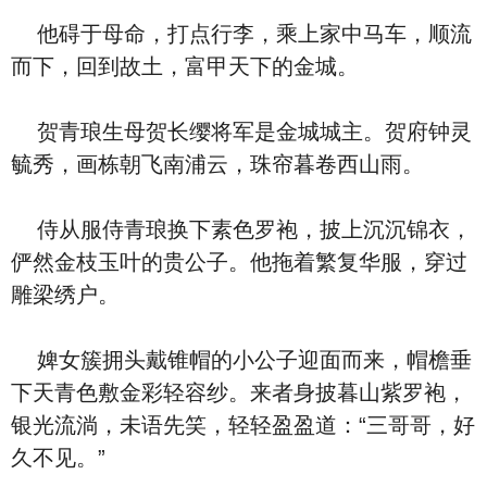
他碍于母命，打点行李，乘上家中马车，顺流
而下，回到故土，富甲天下的金城。
贺青琅生母贺长缨将军是金城城主。贺府钟灵
毓秀，画栋朝飞南浦云，珠帘暮卷西山雨。
侍从服侍青琅换下素色罗袍，披上沉沉锦衣，
俨然金枝玉叶的贵公子。他拖着繁复华服，穿过
雕梁绣户。
婢女簇拥头戴锥帽的小公子迎面而来，帽檐垂
下天青色敷金彩轻容纱。来者身披暮山紫罗袍，
银光流淌，未语先笑，轻轻盈盈道：“三哥哥，好
久不见。”