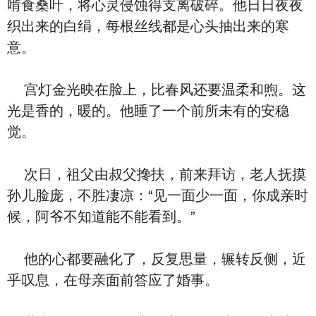
啃食桑叶，将心灵侵蚀得支离破碎。他日日夜夜
织出来的白绢，每根丝线都是心头抽出来的寒
意。
宫灯金光映在脸上，比春风还要温柔和煦。这
光是香的，暖的。他睡了一个前所未有的安稳
觉。
次日，祖父由叔父搀扶，前来拜访，老人抚摸
孙儿脸庞，不胜凄凉：“见一面少一面，你成亲时
候，阿爷不知道能不能看到。”
他的心都要融化了，反复思量，辗转反侧，近
乎叹息，在母亲面前答应了婚事。