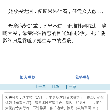
她欲哭无泪，痴痴呆呆坐着，任凭众人散去。
母亲病势加重，水米不进，萧湘扑到枕边，嚎
啕大哭，母亲深深留恋的目光如同夕照。死亡阴
影终归是吞噬了她生命中的温暖。
加入书签
我的书架
上一章
目录
下一章
相关推荐：
缚棠枝（1V3）
、
非典型灰姑娘诱捕笔记
、
裸纱
、
娇蛮
媳妇是知青[七零]
、
清河海风溶溶月色
、
孽因［姐弟H］
、
快穿之
大佬她恃美行凶
、
不过异类，依旧边缘
、
陷月（破镜重圆1v1）
、