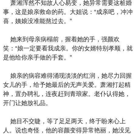
萧湘浑然不知故人心易变，她异常需要这桩婚
事，这是娘亲救命的药。大姐说：“成亲吧，冲冲
喜，姨娘没准能熬过去。”
她来到母亲病榻前，握着她的手，强颜欢
笑：“娘一定要看我成亲。你的女婿特别孝顺，就
是他给你亲手做的手套。”
娘亲的病容难得涌现淡淡的红润，她尽力回握
女儿的手，给予她最后的无声关爱。萧湘打起精
神，置办聘礼，连夜赶到青琅家。老仆认得她，
开门让她放礼品。
她目不交睫，等了足足两天，终于盼来心上
人。说也奇怪，他的容颜变得异常艳丽，她没见