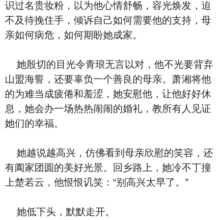
识过名贵妆粉，以为他心情舒畅，容光焕发，迫
不及待挽住手，倾诉自己如何需要他的支持，母
亲如何病危，如何期盼她成家。
她殷切的目光令青琅无言以对，他不光要背弃
山盟海誓，还要辜负一个善良的母亲。萧湘将他
的为难当成疲倦和羞涩，她安慰他，让他好好休
息，她会办一场热热闹闹的婚礼，教所有人见证
她们的幸福。
她越说越高兴，仿佛看到母亲欣慰的笑容，还
有阖家团圆的美好光景。回乡路上，她冷不丁撞
上楚若云，他恨恨讥笑：“别高兴太早了。”
她低下头，默默走开。