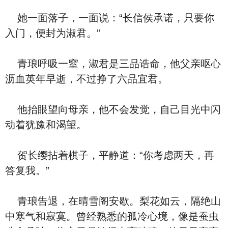
她一面落子，一面说：“长信侯承诺，只要你
入门，便封为淑君。”
青琅呼吸一窒，淑君是三品诰命，他父亲呕心
沥血英年早逝，不过挣了六品宜君。
他抬眼望向母亲，他不会发觉，自己目光中闪
动着犹豫和渴望。
贺长缨拈着棋子，平静道：“你考虑两天，再
答复我。”
青琅告退，在晴雪阁安歇。梨花如云，隔绝山
中寒气和寂寞。曾经熟悉的孤冷心境，像是蚕虫