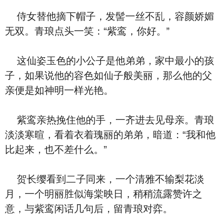
侍女替他摘下帽子，发髻一丝不乱，容颜娇媚
无双。青琅点头一笑：“紫鸾，你好。”
这仙姿玉色的小公子是他弟弟，家中最小的孩
子，如果说他的容色如仙子般美丽，那么他的父
亲便是如神明一样光艳。
紫鸾亲热挽住他的手，一齐进去见母亲。青琅
淡淡寒暄，看着衣着瑰丽的弟弟，暗道：“我和他
比起来，也不差什么。”
贺长缨看到二子同来，一个清雅不输梨花淡
月，一个明丽胜似海棠映日，稍稍流露赞许之
意，与紫鸾闲话几句后，留青琅对弈。